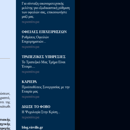
13/03/2020
Για σύνταξη οικονομοτεχνικής
Κόκκινα Δάνεια..
μελέτης για εξωδικαστική ρύθμιση
Αναστολές Πληρωμών..
των οφειλών σας, επικοινωνήστε
Ελαστικές Ρυθμίσεις..
μαζί μας.
Κατάργηση Προκαταβολών..
περισσότερα
περισσότερα
ΟΦΕΙΛΕΣ ΕΠΙΧΕΙΡΗΣΕΩΝ
Ρυθμίσεις Οφειλών
14/02/2020
Επιχειρηματιών...
Πυριτιδαποθήκη..
περισσότερα
Τα Κόκκινα Δάνεια..
περισσότερα
ΤΡΑΠΕΖΙΚΕΣ ΥΠΗΡΕΣΙΕΣ
Το Τραπεζικό Μας Τμήμα Είναι
Έτοιμο....
περισσότερα
ΚΑΡΙΕΡΑ
Προϋποθέσεις Συνεργασίας με την
Εταιρία μας
ώσεων,
περισσότερα
γραπτό,
ντι της
 κάτωθι
ΔΙΩΞΕ ΤΟ ΦΟΒΟ
Η Ψυχολογία Στην Κρίση...
περισσότερα
ησιακής
ηγικής
blog.virvilis.gr
αροχής