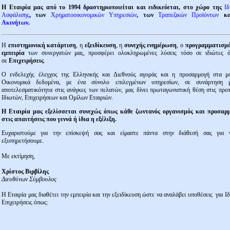
Η Εταιρία μας από το 1994 δραστηριοποιείται και ειδικεύεται, στο χώρο της
Ιδ
Ασφάλισης
, των
Χρηματοοικονομικών Υπηρεσιών
, των
Τραπεζικών Προϊόντων
κα
Ακινήτων
.
Η
επιστημονική κατάρτιση
, η
εξειδίκευση
, η
συνεχής ενημέρωση
, ο
προγραμματισμ
εμπειρία
των συνεργατών μας, προσφέρει ολοκληρωμένες λύσεις τόσο σε ιδιώτες ό
σε
Επιχειρήσεις
.
Ο ενδελεχής έλεγχος της Ελληνικής και Διεθνούς αγοράς και η προσαρμογή στα μ
Οικονομικά δεδομένα, με ένα σύνολο επιλεγμένων υπηρεσίων, σε συνάρτηση 
αποτελεσματικότητα στις ανάγκες των πελατών, μας δίνει πρωταγωνιστική θέση στις προτ
Ιδιωτών, Επιχειρήσεων και Ομίλων Εταιριών.
Η Εταιρία μας εξελίσσεται συνεχώς όπως κάθε ζωντανός οργανισμός και προσαρμ
στις απαιτήσεις που γεννά ή ίδια η εξέλιξη.
Ευχαριστούμε για την επίσκεψή σας και είμαστε πάντα στην διάθεσή σας για 
εξυπηρετήσουμε.
Με εκτίμηση,
Χρίστος Βιρβίλης
Διευθύνων Σύμβουλος
Η Εταιρία μας διαθέτει την εμπειρία και την εξειδίκευση ώστε να αναλάβει υποθέσεις για Ιδ
Επιχειρήσεις όπως: