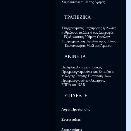
Χαμηλότερες τιμές της Αγοράς
ΤΡΑΠΕΖΙΚΑ
Υπερχρεωμένες Επιχειρήσεις ή Ιδιώτες
Ρυθμίζουμε τα Δάνειά σας Διαγραφές
Εξωδικαστική Ρύθμιση Οφειλών
Διαπραγμάτευση Οφειλών προς Όλους
Επικοινωνήστε Μαζί μας Άμμεσα
ΑΚΙΝΗΤΑ
Πωλήσεις Ακινήτων.
Ειδικές
Πραγματογνωμοσύνες και Εκτιμήσεις.
Μέλη της Ένωσης Πιστοποιημένων
Πραγματογνομώνων Ακινήτων,
ΕΠΠΑ
και NAR
ΕΠΙΛΕΞΤΕ
Λόγοι Προτίμησης
Συνεντεύξεις
Δημοσιεύσεις