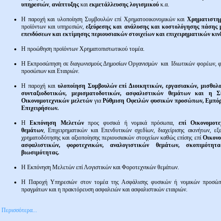
υπηρεσιών
,
ανάπτυξης
και
εκμετάλλευσης λογισμικού
κ.α.
H παροχή και υλοποίηση Συμβουλών επί
Χρηματοοικονομικών
και
Χρηματιστη
προϊόντων και υπηρεσιών,
εξεύρεσης και ανάλυσης και κοστολόγησης πάσης 
επενδύσεων και εκτίμησης
περιουσιακών στοιχείων και επιχειρηματικών κιν
Η προώθηση προϊόντων Χρηματοπιστωτικού τομέα.
Η Εκπροσώπηση σε διαγωνισμούς Δημοσίων Οργανισμών και Ιδιωτικών φορέων, 
προσώπων και Εταιριών.
H παροχή και
υλοποίηση Συμβουλών επί Διοικητικών, εργασιακών, μισθολο
συνταξιοδοτικών,
μερισματοδοτικών, ασφαλιστικών θεμάτων και η Σ
Οικονομοτεχνικών μελετών
για
Ρύθμιση Οφειλών φυσικών προσώπων, Εμπ
Επιχειρήσεων.
Η
Εκπόνηση Μελετών
προς φυσικά ή νομικά πρόσωπα,
επί Οικονομοτε
θεμάτων
, Επιχειρηματικών και Επενδυτικών σχεδίων, διαχείρισης ακινήτων, εξ
χρηματοδότησης και αξιοποίησης περιουσιακών στοιχείων καθώς επίσης επί
Οικονο
ασφαλιστικών, φοροτεχνικών,
αναλογιστικών θεμάτων, σκοπιμότητ
βιωσιμότητας.
Η Εκπόνηση Μελετών επί Λογιστικών και Φοροτεχνικών θεμάτων.
H Παροχή Υπηρεσιών στον τομέα της
Ασφάλισης φυσικών ή νομικών προσώ
πραγμάτων και η πρακτόρευση ασφαλειών και ασφαλιστικών εταιριών.
Περισσότερα...