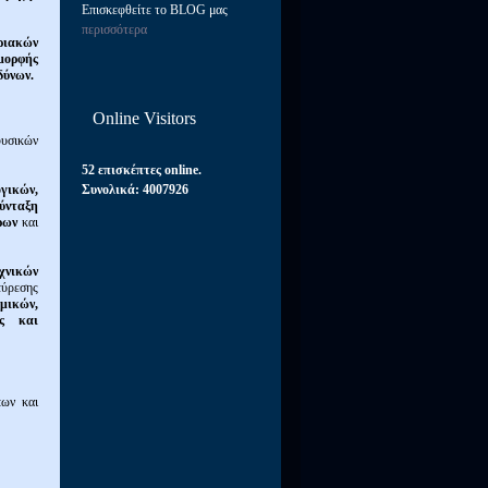
Επισκεφθείτε το BLOG μας
περισσότερα
ριακών
μορφής
δύνων.
Online Visitors
φυσικών
52 επισκέπτες online.
γικών,
Συνολικά:
4007926
ύνταξη
όρων
και
χνικών
εύρεσης
μικών,
ας και
πων
και