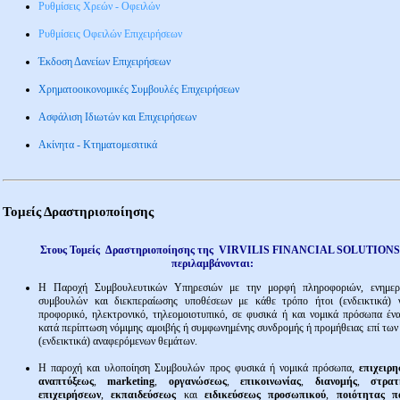
Ρυθμίσεις Χρεών - Οφειλών
Ρυθμίσεις Οφειλών Επιχειρήσεων
Έκδοση Δανείων Επιχειρήσεων
Χρηματοοικονομικές Συμβουλές Επιχειρήσεων
Ασφάλιση Ιδιωτών και Επιχειρήσεων
Ακίνητα - Κτηματομεσιτικά
Τομείς Δραστηριοποίησης
Στους Τομείς Δραστηριοποίησης της
VIRVILIS FINANCIAL SOLUTIONS
περιλαμβάνονται:
Η Παροχή Συμβουλευτικών Υπηρεσιών με την μορφή πληροφοριών, ενημερ
συμβουλών και διεκπεραίωσης υποθέσεων με κάθε τρόπο ήτοι (ενδεικτικά) 
προφορικό, ηλεκτρονικό, τηλεομοιοτυπικό, σε φυσικά ή και νομικά πρόσωπα ένα
κατά περίπτωση νόμιμης αμοιβής ή συμφωνημένης συνδρομής ή προμήθειας επί των
(ενδεικτικά) αναφερόμενων θεμάτων.
H παροχή και υλοποίηση Συμβουλών προς φυσικά ή νομικά πρόσωπα,
επιχειρ
αναπτύξεως
,
marketing
,
οργανώσεως
,
επικοινωνίας
,
διανομής
,
στρατ
επιχειρήσεων
,
εκπαιδεύσεως
και
ειδικεύσεως
προσωπικού
,
ποιότητας π