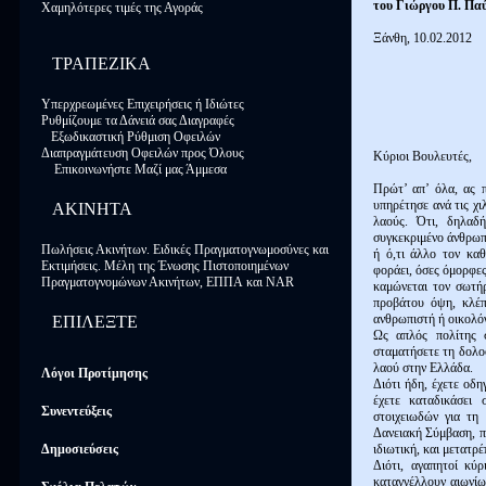
του Γιώργου Π. Παύ
Χαμηλότερες τιμές της Αγοράς
Ξάνθη, 10.02.2012
ΤΡΑΠΕΖΙΚΑ
Υπερχρεωμένες Επιχειρήσεις ή Ιδιώτες
Ρυθμίζουμε τα Δάνειά σας Διαγραφές
Εξωδικαστική Ρύθμιση Οφειλών
Διαπραγμάτευση Οφειλών προς Όλους
Κύριοι Βουλευτές,
Επικοινωνήστε Μαζί μας Άμμεσα
Πρώτ’ απ’ όλα, ας 
υπηρέτησε ανά τις χι
ΑΚΙΝΗΤΑ
λαούς. Ότι, δηλαδή
συγκεκριμένο άνθρωπ
Πωλήσεις Ακινήτων.
Ειδικές Πραγματογνωμοσύνες και
ή ό,τι άλλο τον καθ
Εκτιμήσεις. Μέλη της Ένωσης Πιστοποιημένων
φοράει, όσες όμορφες 
Πραγματογνομώνων Ακινήτων, ΕΠΠΑ
και NAR
καμώνεται τον σωτή
προβάτου όψη, κλέπ
ανθρωπιστή ή οικολό
ΕΠΙΛΕΞΤΕ
Ως απλός πολίτης 
σταματήσετε τη δολο
λαού στην Ελλάδα.
Λόγοι Προτίμησης
Διότι ήδη, έχετε οδ
έχετε καταδικάσει 
Συνεντεύξεις
στοιχειωδών για τη
Δανειακή Σύμβαση, πο
Δημοσιεύσεις
ιδιωτική, και μετατρ
Διότι, αγαπητοί κύ
καταγγέλλουν αιωνίω