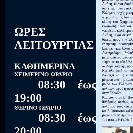
Ακόμη, κύριοι βουλε
δεν είναι τίποτε άλ
Ελλήνων, αρχής γενομ
«Τράπεζες της Ανατολ
κλοπή του Χρηματι
κινδύνου) αλλά και 
ΩΡΕΣ
γνωρίζετε καλύτερα 
Ακόμη, είναι σε κάθ
δάνεια προς την Ελ
ΛΕΙΤΟΥΡΓΙΑΣ
ελληνικής οικονομί
Ελλήνων και ξένων σ
Αντιπροέδρου, δηλαδ
μεταπολίτευση, συνω
τώρα, με τα νέα δάνε
ΚΑΘΗΜΕΡΙΝΑ
ανεξαρτησία της, προ
Και όλα αυτά και πο
ΧΕΙΜΕΡΙΝΟ ΩΡΑΡΙΟ
γνωρίζει και η κυρ
μέγιστα από την παρ
08:30 έως
μοίρα των Ελλήνων 
πολιτών, αφού η αρχ
στην Ελλάδα .
19:00
Και εάν, στον Β’ Παγ
θαλάμους αερίων, 
πολύτιμο τους απέμε
ΘΕΡΙΝΟ ΩΡΑΡΙΟ
και δολοφονικό ναζι
08:30 έως
μέσω του Μνημονίου
του αφαιρεθεί κάθε δ
20:00