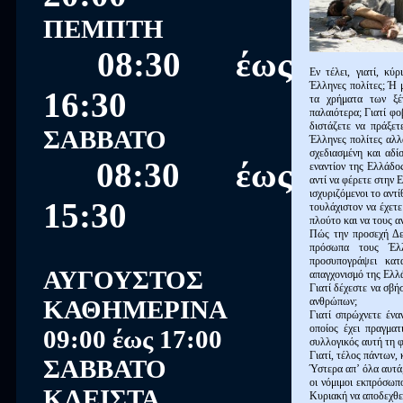
ΠΕΜΠΤΗ
08:30 έως
Εν τέλει, γιατί, κύ
Έλληνες πολίτες; Ή μ
16:30
τα χρήματα των ξέ
παλαιότερα; Γιατί φοβ
διστάζετε να πράξετ
ΣΑΒΒΑΤΟ
Έλληνες πολίτες αλλ
σχεδιασμένη και αδί
08:30 έως
εναντίον της Ελλάδο
αντί να φέρετε στην 
ισχυριζόμενοι το αντ
15:30
τουλάχιστον να έχετε
πλούτο και να τους α
Πώς την προσεχή Δευ
πρόσωπα τους Έλλ
προσυπογράψει κατα
ΑΥΓΟΥΣΤΟΣ
απαγχονισμό της Ελλ
Γιατί δέχεστε να σβή
ΚΑΘΗΜΕΡΙΝΑ
ανθρώπων;
Γιατί σπρώχνετε ένα
οποίος έχει πραγματ
09:00 έως 17:00
συλλογικός αυτή τη φ
Γιατί, τέλος πάντων,
ΣΑΒΒΑΤΟ
Ύστερα απ’ όλα αυτά, 
οι νόμιμοι εκπρόσωπ
ΚΛΕΙΣΤΑ
Κυριακή να αποδεχθε