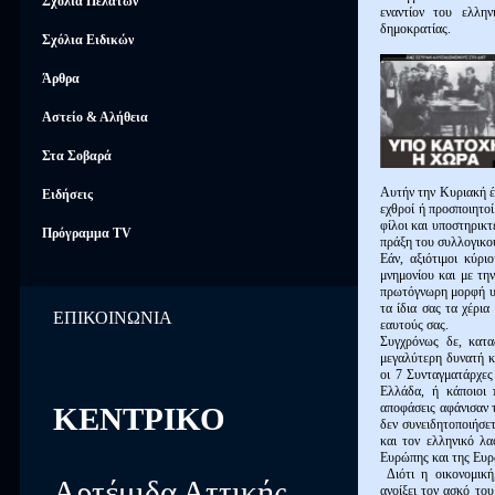
Σχόλια Πελατών
εναντίον του ελλην
δημοκρατίας.
Σχόλια Ειδικών
Άρθρα
Αστείο & Αλήθεια
Στα Σοβαρά
Αυτήν την Κυριακή έχ
Ειδήσεις
εχθροί ή προσποιητοί
φίλοι και υποστηρικτ
Πρόγραμμα TV
πράξη του συλλογικο
Εάν, αξιότιμοι κύρι
μνημονίου και με τη
πρωτόγνωρη μορφή υπ
τα ίδια σας τα χέρια
ΕΠΙΚΟΙΝΩΝΙΑ
εαυτούς σας.
Συγχρόνως δε, κατα
μεγαλύτερη δυνατή κα
οι 7 Συνταγματάρχες
Ελλάδα, ή κάποιοι π
αποφάσεις αφάνισαν τ
ΚΕΝΤΡΙΚΟ
δεν συνειδητοποιήσετ
και τον ελληνικό λα
Ευρώπης και της Ευ
Διότι η οικονομική
Αρτέμιδα Αττικής
ανοίξει τον ασκό το