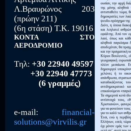
ουσίαν, την αρχή δι
Λ.Βραυρώνος 203
της μόνης αληθινά 
αντισταθείτε τώρα, θ
(πρώην 211)
δημοκρατίες των λαών
ψευδο-πρόσχημα της 
Διότι, η όποια διακυ
(6η στάση) Τ.Κ. 19016
και λεηλατεί ανθρώπ
εφιάλτης. Από τον ε
ΚΟΝΤΑ ΣΤΟ
λαοί, όπως και κάθ
αληθινά παγκόσμια 
ΑΕΡΟΔΡΟΜΙΟ
αποδεχόταν, θα πραγ
και την πραγματική κ
Κύριοι Βουλευτές, εί
γεωγραφική ευρωπαϊκ
Τηλ:
+30 22940 49597
πλέον μεσαίωνα. Ε
δημιουργοί υποκρίνο
+30 22940 47773
χελώνες ή το οικο
απάνθρωπα, στρατιωτ
(6 γραμμές)
καταδικάζοντας τ
αντιδημοκρατικό κ
επικαλούμενο «παγκό
Τα σημερινά κενά ιδ
αντίστοιχά τους, ε
Χριστιανών», φανερώ
για να φονεύουν τους
e-mail:
financial-
για το καλό των ανθ
Έτσι, ενώ η περιβόη
solutions@virvilis.gr
Ελλήνων, εσείς τώρα
όχι μόνον εμάς των ι
μετά απ’ αυτά που πρ